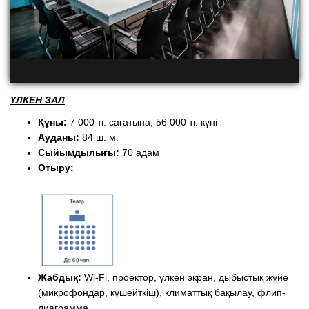
ҮЛКЕН ЗАЛ
Құны:
7 000 тг. сағатына, 56 000 тг. күні
Ауданы:
84 ш. м.
Сыйымдылығы:
70 адам
Отыру:
Жабдық:
Wi-Fi, проектор, үлкен экран, дыбыстық жүйе
(микрофондар, күшейткіш), климаттық бақылау, флип-
диаграмма