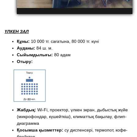
ҮЛКЕН ЗАЛ
Құны:
10 000 тг. сағатына, 80 000 тг. күні
Ауданы:
84 ш. м.
Сыйымдылығы:
80 адам
Отыру:
Жабдық:
Wi-Fi, проектор, үлкен экран, дыбыстық жүйе
(микрофондар, күшейткіш), климаттық бақылау, флип-
диаграмма
Қосымша қызметтер:
су диспенсері, термопот, кофе-
брейктер