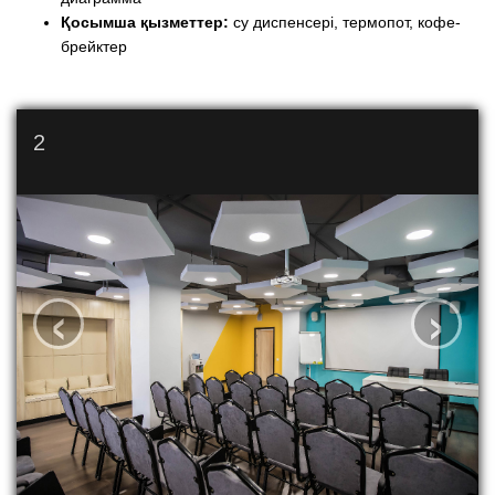
Қосымша қызметтер:
су диспенсері, термопот, кофе-
брейктер
2
‹
›