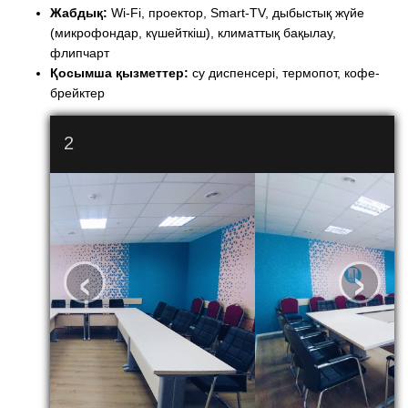
Жабдық:
Wi-Fi, проектор, Smart-TV, дыбыстық жүйе
(микрофондар, күшейткіш), климаттық бақылау,
флипчарт
Қосымша қызметтер:
су диспенсері, термопот, кофе-
брейктер
2
‹
›