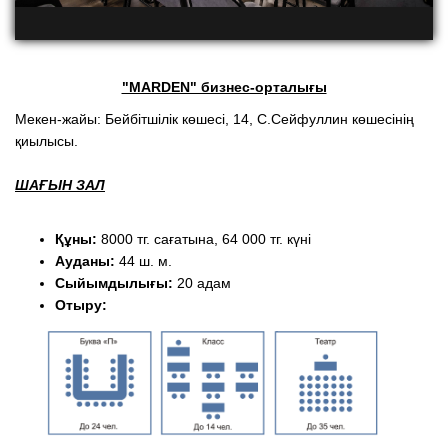
"MARDEN" бизнес-орталығы
Мекен-жайы: Бейбітшілік көшесі, 14, С.Сейфуллин көшесінің
қиылысы.
ШАҒЫН ЗАЛ
Құны:
8000 тг. сағатына, 64 000 тг. күні
Ауданы:
44 ш. м.
Сыйымдылығы:
20 адам
Отыру: