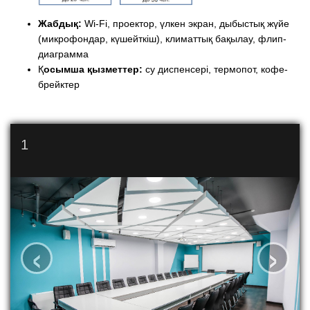
Жабдық:
Wi-Fi, проектор, үлкен экран, дыбыстық жүйе
(микрофондар, күшейткіш), климаттық бақылау, флип-
диаграмма
Қ
осымша қызметтер:
су диспенсері, термопот, кофе-
брейктер
2
‹
›