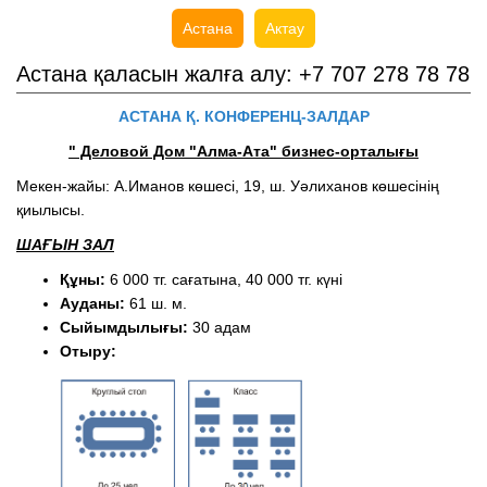
Астана
Актау
Астана қаласын жалға алу: +7 707 278 78 78
АСТАНА Қ
.
К
ОНФЕРЕНЦ-ЗАЛДАР
" Деловой Дом "Алма-Ата" бизнес-орталығы
Мекен-жайы: А.Иманов көшесі, 19, ш. Уәлиханов көшесінің
қиылысы.
ШАҒЫН ЗАЛ
Құны:
6 000 тг. сағатына, 40 000 тг. күні
Ауданы:
61 ш. м.
Сыйымдылығы:
30 адам
Отыру: