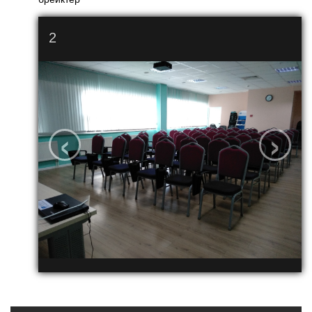
2
‹
›