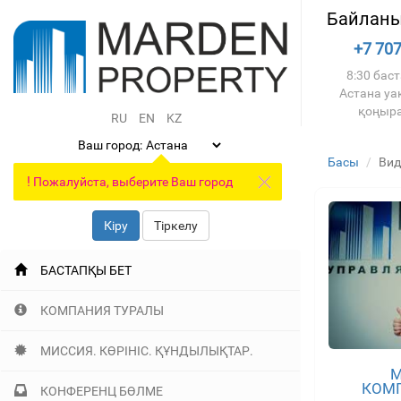
Байланы
+7 707
8:30 баст
Астана у
қоңыр
RU
EN
KZ
Ваш город:
Басы
Вид
!
Пожалуйста, выберите Ваш город
Кіру
Тіркелу
БАСТАПҚЫ БЕТ
КОМПАНИЯ ТУРАЛЫ
МИССИЯ. КӨРІНІС. ҚҰНДЫЛЫҚТАР.
M
КОМ
КОНФЕРЕНЦ БӨЛМЕ