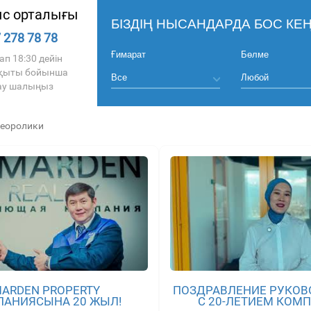
с орталығы
БІЗДІҢ НЫСАНДАРДА БОС КЕҢ
 278 78 78
Ғимарат
Бөлме
ап 18:30 дейін
ақыты бойынша
ау шалыңыз
еоролики
ARDEN PROPERTY
ПОЗДРАВЛЕНИЕ РУКОВ
ПАНИЯСЫНА 20 ЖЫЛ!
С 20-ЛЕТИЕМ КОМ