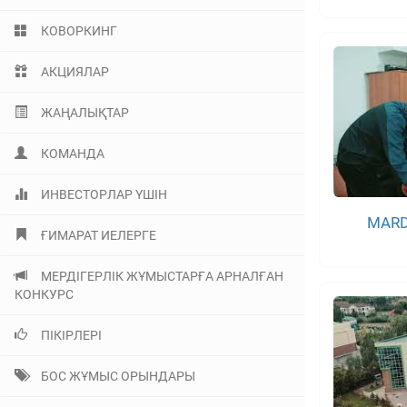
КОВОРКИНГ
АКЦИЯЛАР
ЖАҢАЛЫҚТАР
КОМАНДА
ИНВЕСТОРЛАР ҮШІН
MARD
ҒИМАРАТ ИЕЛЕРГЕ
МЕРДІГЕРЛІК ЖҰМЫСТАРҒА АРНАЛҒАН
КОНКУРС
ПІКІРЛЕРІ
БОС ЖҰМЫС ОРЫНДАРЫ