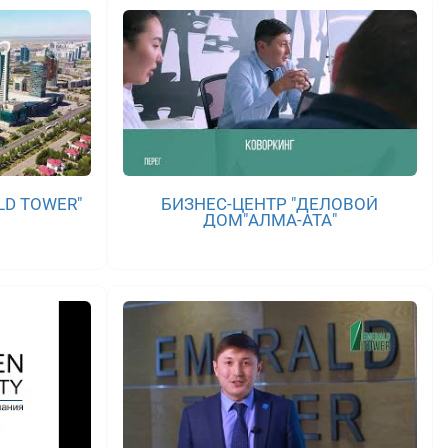
LD TOWER"
БИЗНЕС-ЦЕНТР "ДЕЛОВОЙ
ДОМ"АЛМА-АТА"