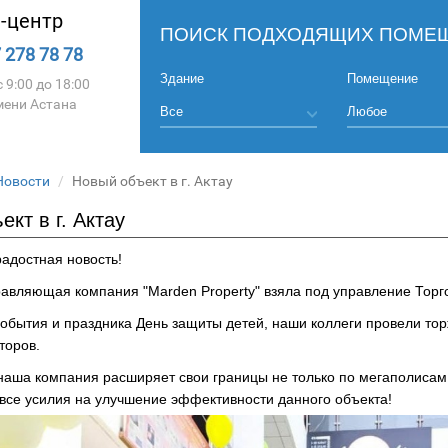
l-центр
ПОИСК ПОДХОДЯЩИХ ПОМЕЩ
 278 78 78
Здание
Помещение
 9:00 до 18:00
мени Астана
Новости
Новый объект в г. Актау
кт в г. Актау
радостная новость!
равляющая компания "Marden Property" взяла под управление Торгов
 события и праздника День защиты детей, наши коллеги провели то
торов.
наша компания расширяет свои границы не только по мегаполисам
все усилия на улучшение эффективности данного объекта!