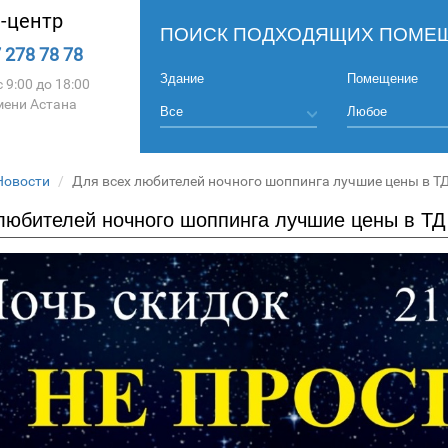
l-центр
ПОИСК ПОДХОДЯЩИХ ПОМЕЩ
 278 78 78
Здание
Помещение
 9:00 до 18:00
мени Астана
Новости
Для всех любителей ночного шоппинга лучшие цены в Т
любителей ночного шоппинга лучшие цены в ТД