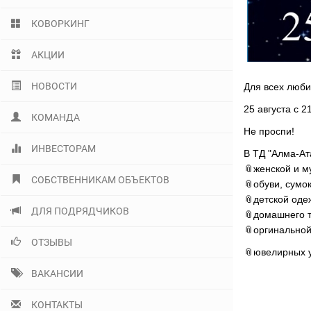
КОВОРКИНГ
АКЦИИ
НОВОСТИ
Для всех люби
25 августа с 2
КОМАНДА
Не проспи!
ИНВЕСТОРАМ
В ТД "Алма-Ат
📎женской и м
СОБСТВЕННИКАМ ОБЪЕКТОВ
📎обуви, сумо
📎детской оде
ДЛЯ ПОДРЯДЧИКОВ
📎домашнего т
📎оргинальной
ОТЗЫВЫ
📎ювелирных 
ВАКАНСИИ
КОНТАКТЫ