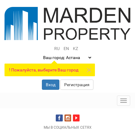
RU
EN
KZ
Ваш город:
!
Пожалуйста, выберите Ваш город
Вход
Регистрация
Toggl
navig
МЫ В СОЦИАЛЬНЫХ СЕТЯХ