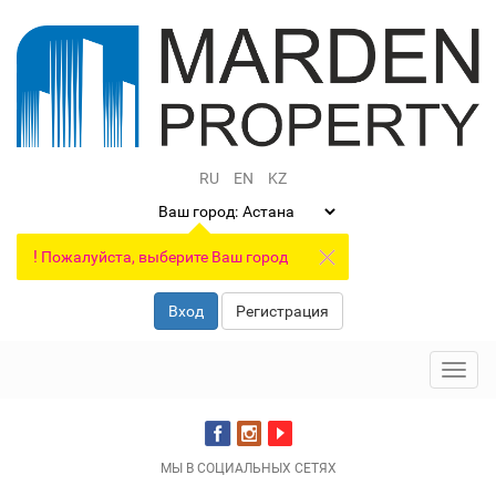
RU
EN
KZ
Ваш город:
!
Пожалуйста, выберите Ваш город
Вход
Регистрация
Toggl
navig
МЫ В СОЦИАЛЬНЫХ СЕТЯХ