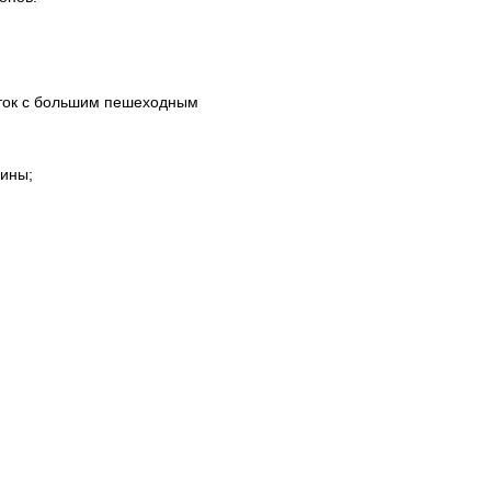
ток с большим пешеходным
рины;