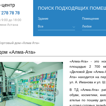
l-центр
ПОИСК ПОДХОДЯЩИХ ПОМЕЩ
 278 78 78
Здание
Помещение
 9:00 до 18:00
мени Астана
Торговый дом «Алма-Ата»
дом «Алма-Ата»
«Алма-Ата» - это н
площадью 2 700 кв
«Деловой Дом «Алма-А
Ата» находится на пе
ул. А. Иманова и ул. Ш
›
В ТД «Алма-Ата» ра
обуви, косметики, кн
ателье по пошиву детс
и отдел сотовых телеф