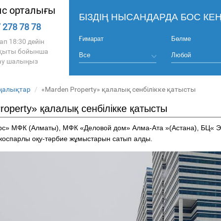
с орталығы
БІЗДІҢ НЫСАНДАРДА БОС КЕҢ
 278 78 78
Ғимарат
Бөлме
ап 18:30 дейін
ақыты бойынша
ау шалыңыз
ңалықтар
«Мarden Property» қалалық сенбілікке қатысты
roperty» қалалық сенбілікке қатысты
с» МФК (Алматы), МФК «Деловой дом» Алма-Ата »(Астана), БЦ« Эм
жоспарлы оқу-тәрбие жұмыстарын сатып алды.