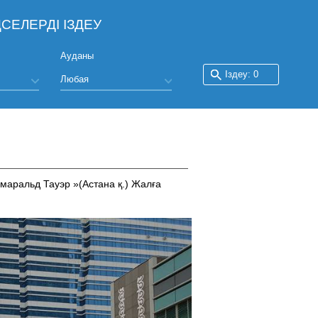
СЕЛЕРДІ ІЗДЕУ
Ауданы
аральд Тауэр »(Астана қ.) Жалға