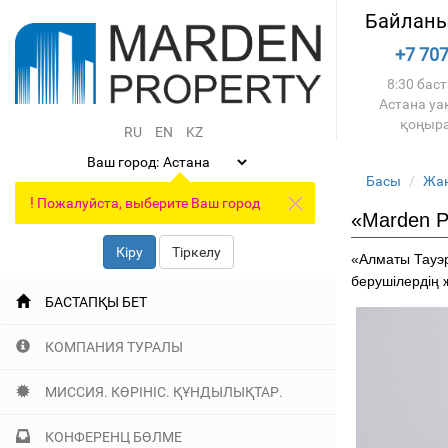
Байланы
+7 707
8:30 баст
Астана у
қоңыр
RU
EN
KZ
Ваш город:
Басы
Жа
!
Пожалуйста, выберите Ваш город
«Мarden P
Кіру
Тіркелу
«Алматы Тауэр
берушілердің 
БАСТАПҚЫ БЕТ
КОМПАНИЯ ТУРАЛЫ
МИССИЯ. КӨРІНІС. ҚҰНДЫЛЫҚТАР.
КОНФЕРЕНЦ БӨЛМЕ