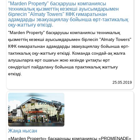
"Marden Property" басқарушы компаниясы
техникалық қызметтің кезекші ауысымдарымен
бірлесіп "Almaty Towers" КФК ғимаратынан
адамдарды эвакуациялау бойынша өрт-тактикалық
оқу-жаттығу өткізді.
"Marden Property" басқарушы компаниясы техникалық
қызметтің кезекші ауысымдарымен бірлесіп "Almaty Towers"
КФК ғимаратынан адамдарды эвакуациялау бойынша өрт-
тактикалық оқу-жаттығу өткізді. Команда сондай-ақ жалға
алушыларға өрт ошағын жою кезінде ұнтақты өрт
сөндіргішті пайдалану бойынша практикалық жаттығу
өткізді.
25.05.2019
Жаңа нысан
«Мarden Property» басқарушы компаниясы «PROMENADE»