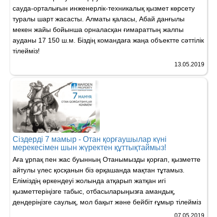
сауда-орталығын инженерлік-техникалық қызмет көрсету
туралы шарт жасасты. Алматы қаласы, Абай данғылы
мекен жайы бойынша орналасқан ғимараттың жалпы
ауданы 17 150 ш.м. Біздің командаға жаңа объектте сәттілік
тілейміз!
13.05.2019
Ciздердi 7 мамыр - Отан қорғаушылар күні
мерекесімен шын жүректен құттықтаймыз!
Аға ұрпақ пен жас буынның Отанымызды қорғап, қызметте
айтулы үлес қосқанын біз әрқашанда мақтан тұтамыз.
Еліміздің өркендеуі жолында атқарып жатқан игі
қызметтеріңізге табыс, отбасыларыңызға амандық,
дендеріңізге саулық, мол бақыт және бейбіт ғұмыр тілейміз
07.05.2019