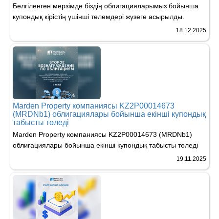
Белгіленген мерзімде біздің облигацияларымыз бойынша
купондық кірістің үшінші төлемдері жүзеге асырылды.
18.12.2025
Marden Property компаниясы KZ2P00014673
(MRDNb1) облигациялары бойынша екінші купондық
табысты төледі
Marden Property компаниясы KZ2P00014673 (MRDNb1)
облигациялары бойынша екінші купондық табысты төледі
19.11.2025