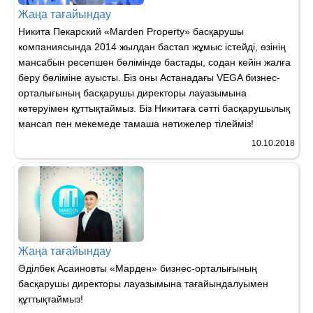
Жаңа тағайындау
Никита Пекарский «Мarden Property» басқарушы
компаниясында 2014 жылдан бастап жұмыс істейді, өзінің
мансабын ресепшен бөлімінде бастады, содан кейін жалға
беру бөліміне ауысты. Біз оны Астанадағы VEGA бизнес-
орталығының басқарушы директоры лауазымына
көтеруімен құттықтаймыз. Біз Никитаға сәтті басқарушылық
мансап пен мекемеде тамаша нәтижелер тілейміз!
10.10.2018
Жаңа тағайындау
Әділбек Асаиновты «Марден» бизнес-орталығының
басқарушы директоры лауазымына тағайындалуымен
құттықтаймыз!