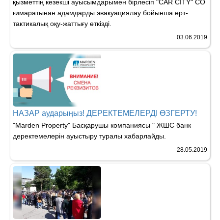
қызметтің кезекші ауысымдарымен бірлесіп "CAR CITY" CO
ғимаратынан адамдарды эвакуациялау бойынша өрт-
тактикалық оқу-жаттығу өткізді.
03.06.2019
НАЗАР аударыңыз! ДЕРЕКТЕМЕЛЕРДІ ӨЗГЕРТУ!
"Marden Property" Басқарушы компаниясы " ЖШС банк
деректемелерін ауыстыру туралы хабарлайды.
28.05.2019