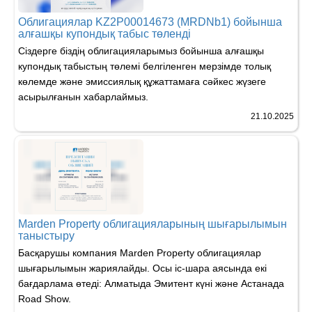
Облигациялар KZ2P00014673 (MRDNb1) бойынша
алғашқы купондық табыс төленді
Сіздерге біздің облигацияларымыз бойынша алғашқы
купондық табыстың төлемі белгіленген мерзімде толық
көлемде және эмиссиялық құжаттамаға сәйкес жүзеге
асырылғанын хабарлаймыз.
21.10.2025
Marden Property облигацияларының шығарылымын
таныстыру
Басқарушы компания Marden Property облигациялар
шығарылымын жариялайды. Осы іс-шара аясында екі
бағдарлама өтеді: Алматыда Эмитент күні және Астанада
Road Show.