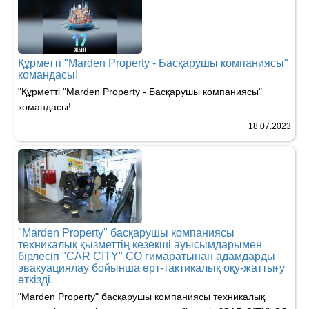
Құрметті "Marden Property - Басқарушы компаниясы"
командасы!
"Құрметті "Marden Property - Басқарушы компаниясы"
командасы!
18.07.2023
"Marden Property" басқарушы компаниясы
техникалық қызметтің кезекші ауысымдарымен
бірлесіп "CAR CITY" CO ғимаратынан адамдарды
эвакуациялау бойынша өрт-тактикалық оқу-жаттығу
өткізді.
"Marden Property" басқарушы компаниясы техникалық