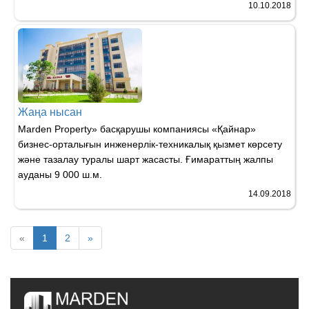
10.10.2018
Жаңа нысан
Мarden Property» басқарушы компаниясы «Қайнар»
бизнес-орталығын инженерлік-техникалық қызмет көрсету
және тазалау туралы шарт жасасты. Ғимараттың жалпы
ауданы 9 000 ш.м.
14.09.2018
«
1
2
»