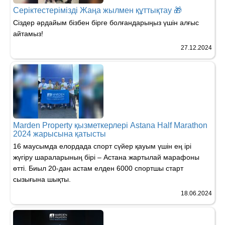
Серіктестерімізді Жаңа жылмен құттықтау 🎁
Сіздер әрдайым бізбен бірге болғандарыңыз үшін алғыс
айтамыз!
27.12.2024
Marden Property қызметкерлері Astana Half Marathon
2024 жарысына қатысты
16 маусымда елордада спорт сүйер қауым үшін ең ірі
жүгіру шараларының бірі – Астана жартылай марафоны
өтті. Биыл 20-дан астам елден 6000 спортшы старт
сызығына шықты.
18.06.2024