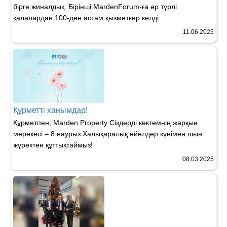
бірге жиналдық. Бірінші MardenForum-ға әр түрлі
қалалардан 100-ден астам қызметкер келді.
11.06.2025
Құрметті ханымдар!
Құрметпен, Marden Property Сіздерді көктемнің жарқын
мерекесі – 8 наурыз Халықаралық әйелдер күнімен шын
жүректен құттықтаймыз!
08.03.2025