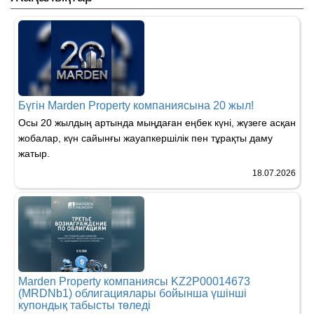
Бүгін Marden Property компаниясына 20 жыл!
Осы 20 жылдың артында мыңдаған еңбек күні, жүзеге асқан
жобалар, күн сайынғы жауапкершілік пен тұрақты даму
жатыр.
18.07.2026
Marden Property компаниясы KZ2P00014673
(MRDNb1) облигациялары бойынша үшінші
купондық табысты төледі