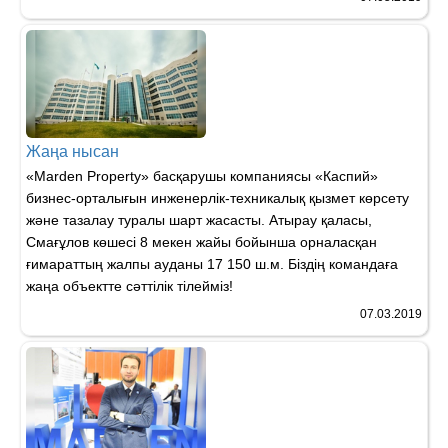
Жаңа нысан
«Мarden Property» басқарушы компаниясы «Каспий»
бизнес-орталығын инженерлік-техникалық қызмет көрсету
және тазалау туралы шарт жасасты. Атырау қаласы,
Смағұлов көшесі 8 мекен жайы бойынша орналасқан
ғимараттың жалпы ауданы 17 150 ш.м. Біздің командаға
жаңа объектте сәттілік тілейміз!
07.03.2019