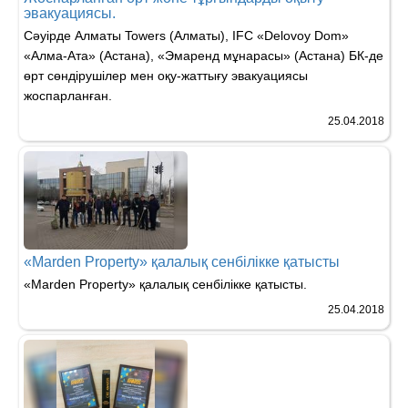
эвакуациясы.
Сәуірде Алматы Towers (Алматы), IFC «Delovoy Dom»
«Алма-Ата» (Астана), «Эмаренд мұнарасы» (Астана) БК-де
өрт сөндірушілер мен оқу-жаттығу эвакуациясы
жоспарланған.
25.04.2018
«Мarden Property» қалалық сенбілікке қатысты
«Мarden Property» қалалық сенбілікке қатысты.
25.04.2018