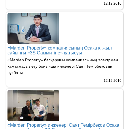
12.12.2016
«Marden Property» компаниясының Осака қ. жыл
сайынғы «3S Саммитіне» қатысуы
«Marden Property» басқарушы компаниясының электрмен
қамтамасыз ету бойынша инженері Саят Темірбековтің
сұхбаты.
12.12.2016
«Marden Property» инженері Саят Темірбеков Осака