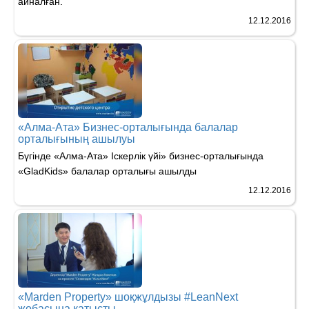
айналған.
12.12.2016
«Алма-Ата» Бизнес-орталығында балалар
орталығының ашылуы
​Бүгінде «Алма-Ата» Іскерлік үйі» бизнес-орталығында
«GladKids» балалар орталығы ашылды
12.12.2016
«Marden Property» шоқжұлдызы #‎LeanNext
жобасына қатысты