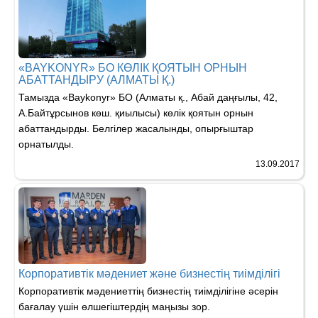
«BAYKONYR» БО КӨЛІК ҚОЯТЫН ОРНЫН
АБАТТАНДЫРУ (АЛМАТЫ Қ.)
Тамызда «Baykonyr» БО (Алматы қ., Абай даңғылы, 42,
А.Байтұрсынов көш. қиылысы) көлік қоятын орнын
абаттандырды. Белгілер жасалынды, опырғыштар
орнатылды.
13.09.2017
Корпоративтік мәдениет және бизнестің тиімділігі
Корпоративтік мәдениеттің бизнестің тиімділігіне әсерін
бағалау үшін өлшегіштердің маңызы зор.