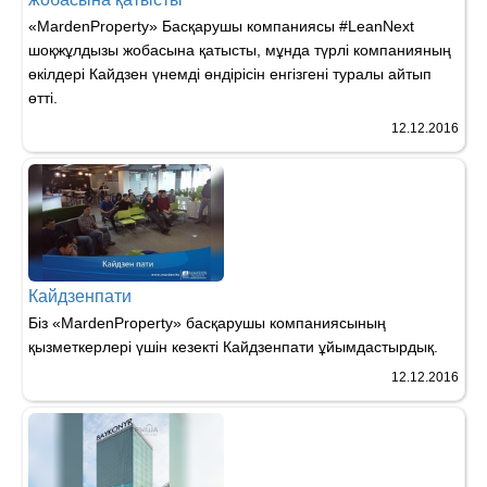
«MardenProperty» Басқарушы компаниясы #‎LeanNext
шоқжұлдызы жобасына қатысты, мұнда түрлі компанияның
өкілдері Кайдзен үнемді өндірісін енгізгені туралы айтып
өтті.
12.12.2016
Кайдзенпати
Біз «MardenProperty» басқарушы компаниясының
қызметкерлері үшін кезекті Кайдзенпати ұйымдастырдық.
12.12.2016