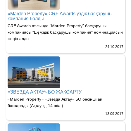
«Marden Property» CRE Awards үздік басқарушы
компания болды
CRE Awards аясында "Marden Property" басқарушы
компаниясы "Ең үздік басқарушы компания" номинациясын
жеңіп алды.
24.10.2017
«ЗВЕЗДА АКТАУ» БО ЖАҚСАРТУ
«Marden Property» «Звезда Актау» БО бесінші ай
басқарады (Ақтау қ., 14 ш/а.).
13.09.2017