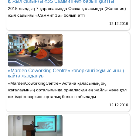
қ. жыл сайынғы «3S Саммитіне» барып қайтты
2015 жылдың 7 қарашасында Осака қаласында (Жапония)
жыл сайынғы «Саммит 3S» болып өтті
12.12.2016
«Marden Coworking Centre» коворкингі жұмысының
қайта жандануы
«MardenCoworkingCentre» Астана қаласының оң
жағалауының орталығында орналасқан ең жайлы және қол
жетімді коворкинг-орталық болып табылады.
12.12.2016