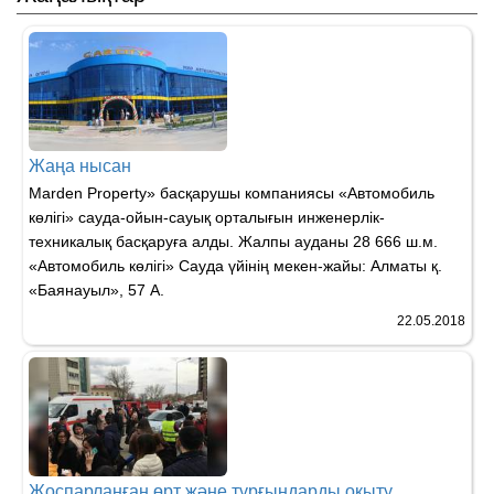
Жаңа нысан
Мarden Property» басқарушы компаниясы «Автомобиль
көлігі» сауда-ойын-сауық орталығын инженерлік-
техникалық басқаруға алды. Жалпы ауданы 28 666 ш.м.
«Автомобиль көлігі» Сауда үйінің мекен-жайы: Алматы қ.
«Баянауыл», 57 А.
22.05.2018
Жоспарланған өрт және тұрғындарды оқыту