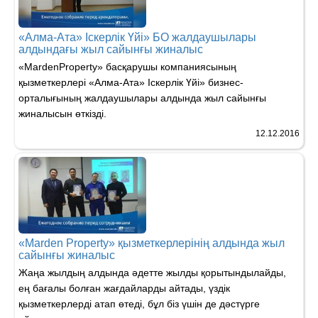
«Алма-Ата» Іскерлік Үйі» БО жалдаушылары
алдындағы жыл сайынғы жиналыс
​«MardenProperty» басқарушы компаниясының
қызметкерлері «Алма-Ата» Іскерлік Үйі» бизнес-
орталығының жалдаушылары алдында жыл сайынғы
жиналысын өткізді.
12.12.2016
«Marden Property» қызметкерлерінің алдында жыл
сайынғы жиналыс
Жаңа жылдың алдында әдетте жылды қорытындылайды,
ең бағалы болған жағдайларды айтады, үздік
қызметкерлерді атап өтеді, бұл біз үшін де дәстүрге