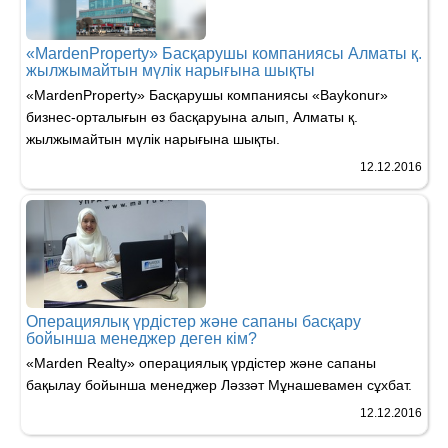
«MardenProperty» Басқарушы компаниясы Алматы қ.
жылжымайтын мүлік нарығына шықты
«MardenProperty» Басқарушы компаниясы «Baykonur»
бизнес-орталығын өз басқаруына алып, Алматы қ.
жылжымайтын мүлік нарығына шықты.
12.12.2016
Операциялық үрдістер және сапаны басқару
бойынша менеджер деген кім?
«Marden Realty» операциялық үрдістер және сапаны
бақылау бойынша менеджер Ләззәт Мұнашевамен сұхбат.
12.12.2016