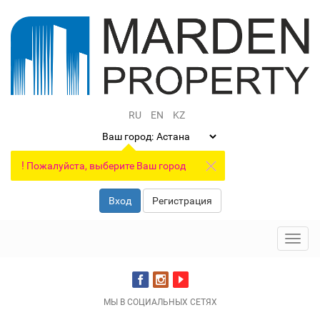
RU
EN
KZ
Ваш город:
!
Пожалуйста, выберите Ваш город
Вход
Регистрация
Toggl
navig
МЫ В СОЦИАЛЬНЫХ СЕТЯХ