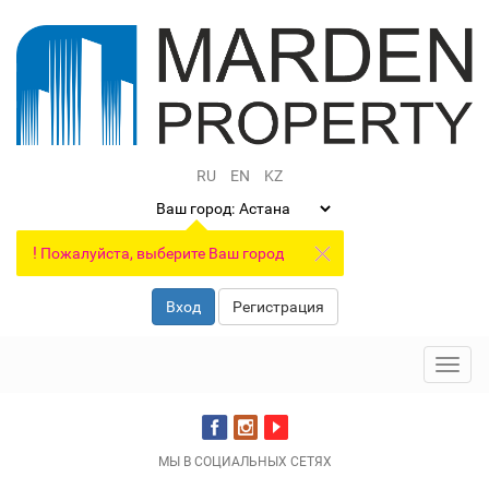
RU
EN
KZ
Ваш город:
!
Пожалуйста, выберите Ваш город
Вход
Регистрация
Toggl
navig
МЫ В СОЦИАЛЬНЫХ СЕТЯХ