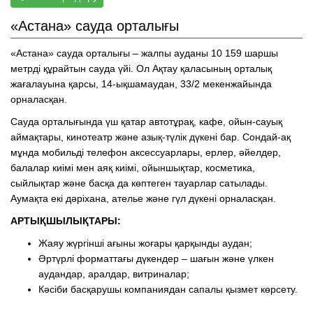
«Астана» сауда орталығы
«Астана» сауда орталығы – жалпы ауданы 10 159 шаршы
метрді құрайтын сауда үйі. Ол Ақтау қаласының орталық
жағалауына қарсы, 14-ықшамаудан, 33/2 мекенжайында
орналасқан.
Сауда орталығында үш қатар автотұрақ, кафе, ойын-сауық
аймақтары, кинотеатр және азық-түлік дүкені бар. Сондай-ақ
мұнда мобильді телефон аксессуарлары, ерлер, әйелдер,
балалар киімі мен аяқ киімі, ойыншықтар, косметика,
сыйлықтар және басқа да көптеген тауарлар сатылады.
Аумақта екі дәріхана, ателье және гүл дүкені орналасқан.
АРТЫҚШЫЛЫҚТАРЫ:
Жаяу жүргінші ағыны жоғары қарқынды аудан;
Әртүрлі форматтағы дүкендер – шағын және үлкен
аудандар, аралдар, витриналар;
Кәсіби басқарушы компаниядан сапалы қызмет көрсету.