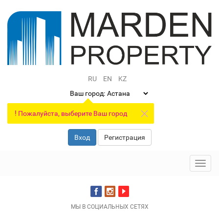
RU
EN
KZ
Ваш город:
!
Пожалуйста, выберите Ваш город
Вход
Регистрация
Toggl
navig
МЫ В СОЦИАЛЬНЫХ СЕТЯХ