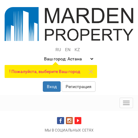
RU
EN
KZ
Ваш город:
!
Пожалуйста, выберите Ваш город
Вход
Регистрация
Toggl
navig
МЫ В СОЦИАЛЬНЫХ СЕТЯХ