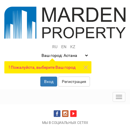
RU
EN
KZ
Ваш город:
!
Пожалуйста, выберите Ваш город
Вход
Регистрация
Toggl
navig
МЫ В СОЦИАЛЬНЫХ СЕТЯХ