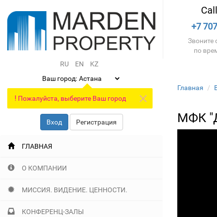
Cal
+7 707
Звоните с
по вре
RU
EN
KZ
Ваш город:
Главная
!
Пожалуйста, выберите Ваш город
МФК "
Вход
Регистрация
ГЛАВНАЯ
О КОМПАНИИ
МИССИЯ. ВИДЕНИЕ. ЦЕННОСТИ.
КОНФЕРЕНЦ-ЗАЛЫ